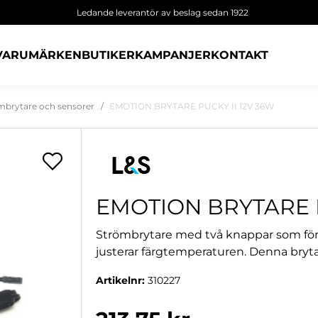
Ledande leverantör av beslag sedan 1922
VARUMÄRKEN
BUTIKER
KAMPANJER
KONTAKT
mbrytare och sensorer
EMOTION BRYTARE PUCKY II 12V 36W
EMOTION BRYTARE P
Strömbrytare med två knappar som föru
justerar färgtemperaturen. Denna bryt
Artikelnr:
310227