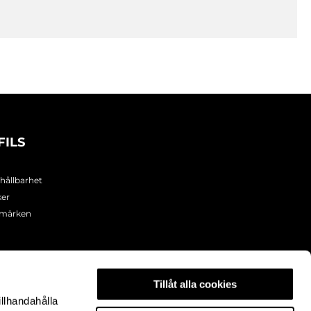
FILS
 hållbarhet
ker
umärken
Tillåt alla cookies
illhandahålla