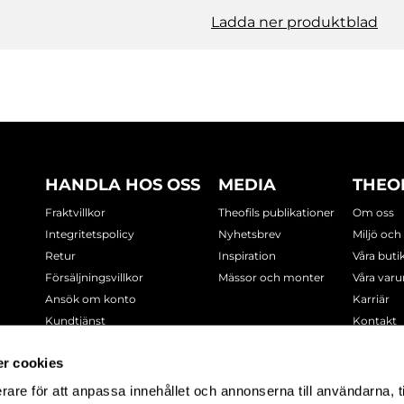
Ladda ner produktblad
HANDLA HOS OSS
MEDIA
THEO
Fraktvillkor
Theofils publikationer
Om oss
Integritetspolicy
Nyhetsbrev
Miljö och
Retur
Inspiration
Våra buti
Försäljningsvillkor
Mässor och monter
Våra var
Ansök om konto
Karriär
Kundtjänst
Kontakt
Cookie-policy
r cookies
rare för att anpassa innehållet och annonserna till användarna, t