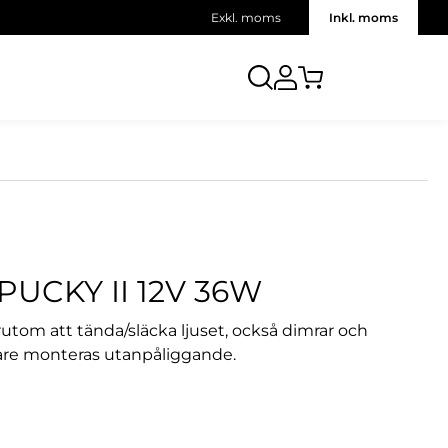
Exkl. moms
Inkl. moms
UCKY II 12V 36W
tom att tända/släcka ljuset, också dimrar och
are monteras utanpåliggande.