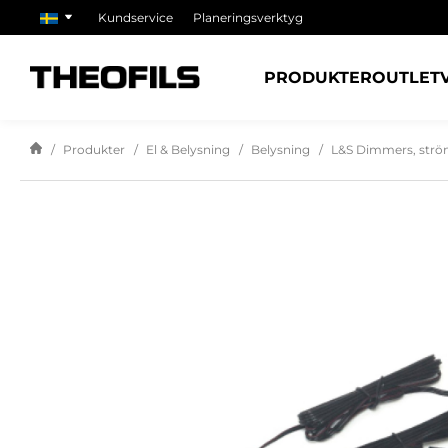
Kundservice
Planeringsverktyg
PRODUKTER
OUTLET
Produkter
El & Belysning
Belysning
L&S Dimmers, strö