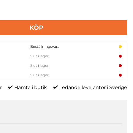
KÖP
Beställningsvara
Slut i lager
Slut i lager
Slut i lager
r
Hämta i butik
Ledande leverantör i Sverige