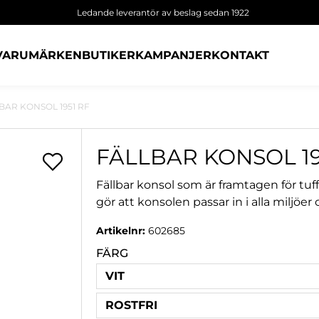
Ledande leverantör av beslag sedan 1922
VARUMÄRKEN
BUTIKER
KAMPANJER
KONTAKT
BAR KONSOL 1951 RF
FÄLLBAR KONSOL 19
Fällbar konsol som är framtagen för tuf
gör att konsolen passar in i alla miljöe
Artikelnr:
602685
FÄRG
VIT
ROSTFRI