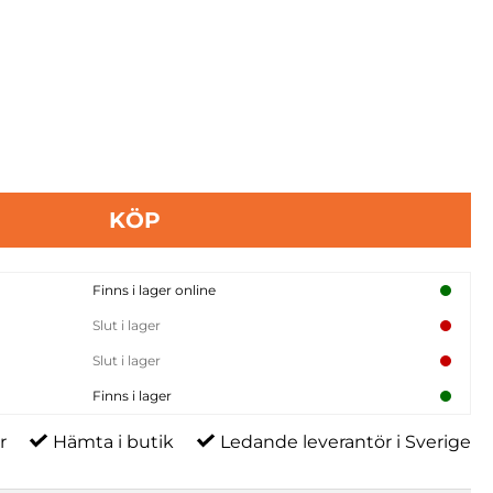
KÖP
Finns i lager online
Slut i lager
Slut i lager
Finns i lager
r
Hämta i butik
Ledande leverantör i Sverige