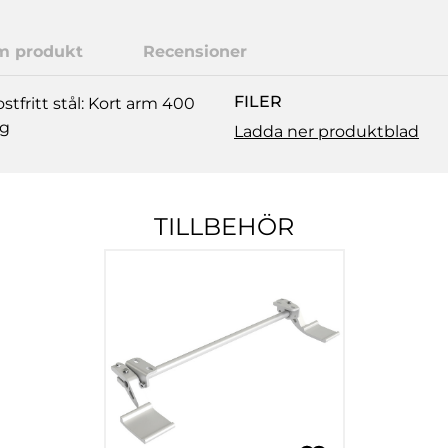
m produkt
Recensioner
FILER
tfritt stål: Kort arm 400
kg
Ladda ner produktblad
TILLBEHÖR