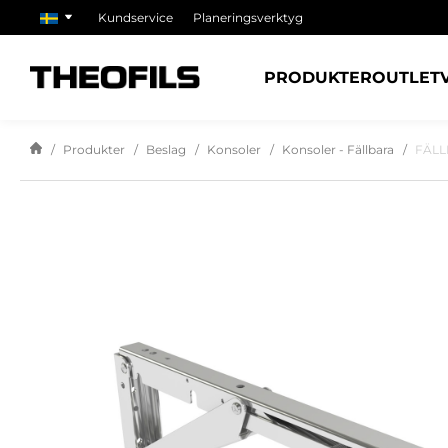
Kundservice
Planeringsverktyg
PRODUKTER
OUTLET
Produkter
Beslag
Konsoler
Konsoler - Fällbara
FÄLL