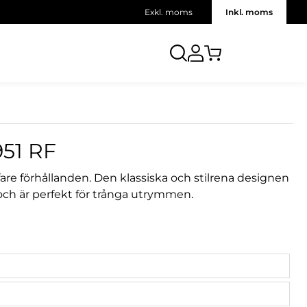
Exkl. moms
Inkl. moms
51 RF
fare förhållanden. Den klassiska och stilrena designen
r och är perfekt för trånga utrymmen.