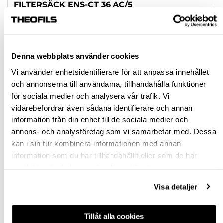
FILTERSÄCK ENS-CT 36 AC/5
PLASTSÄCK CTL26 AC 5P
Rensa val
Denna webbplats använder cookies
Vi använder enhetsidentifierare för att anpassa innehållet
st
och annonserna till användarna, tillhandahålla funktioner
för sociala medier och analysera vår trafik. Vi
vidarebefordrar även sådana identifierare och annan
VÄLJ VARIANT
information från din enhet till de sociala medier och
annons- och analysföretag som vi samarbetar med. Dessa
Snabba leveranser
kan i sin tur kombinera informationen med annan
Hämta i butik
information som du har tillhandahållit eller som de har
Ledande leverantör i Sverige
samlat in när du har använt deras tjänster.
Visa detaljer
BESKRIVNING
Tillåt alla cookies
FRÅGA OM PRODUKT