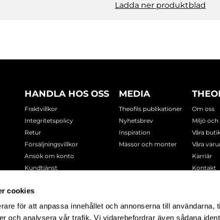
Ladda ner produktblad
HANDLA HOS OSS
MEDIA
THEO
Fraktvillkor
Theofils publikationer
Om oss
Integritetspolicy
Nyhetsbrev
Miljö och
Retur
Inspiration
Våra buti
Försäljningsvillkor
Mässor och monter
Våra var
Ansök om konto
Karriär
Kundtjänst
Kontakt
Cookie-policy
r cookies
rare för att anpassa innehållet och annonserna till användarna, t
-7378
er och analysera vår trafik. Vi vidarebefordrar även sådana ident