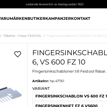
Ledande leverantör av beslag sedan 1922
VARUMÄRKEN
BUTIKER
KAMPANJER
KONTAKT
Tillbehör - Fräsar FESTOOL
Fingersinkschabloner FESTOOL VS 600 FZ 
FINGERSINKSCHABL
6, VS 600 FZ 10
Fingersinkschabloner till Festool fräsar.
Artikelnr:
hp-47761
VARIANT
FINGERSINKSCHABLON VS 600 FZ 
FINGERSINKENHET FZ 6 VS600