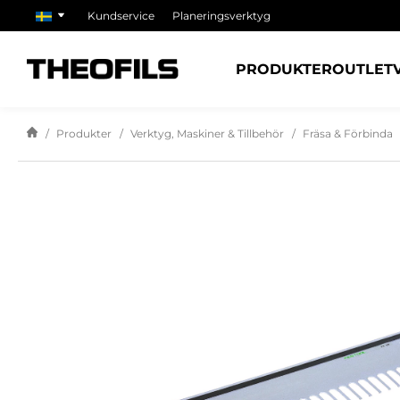
Kundservice
Planeringsverktyg
PRODUKTER
OUTLET
Produkter
Verktyg, Maskiner & Tillbehör
Fräsa & Förbinda