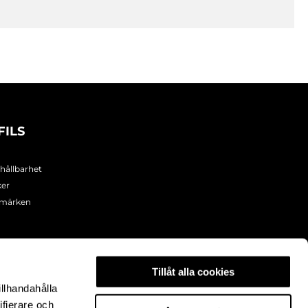
FILS
 hållbarhet
ker
umärken
Tillåt alla cookies
illhandahålla
ifierare och