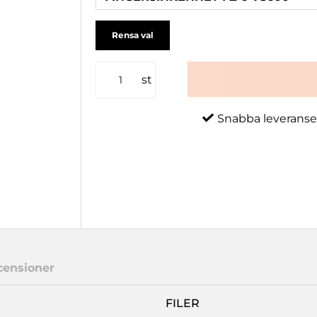
Rensa val
st
Snabba leveranse
censioner
FILER