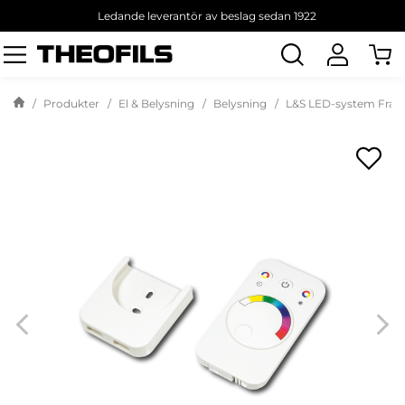
Ledande leverantör av beslag sedan 1922
Sök
produkt
Produkter
El & Belysning
Belysning
L&S LED-system Frank