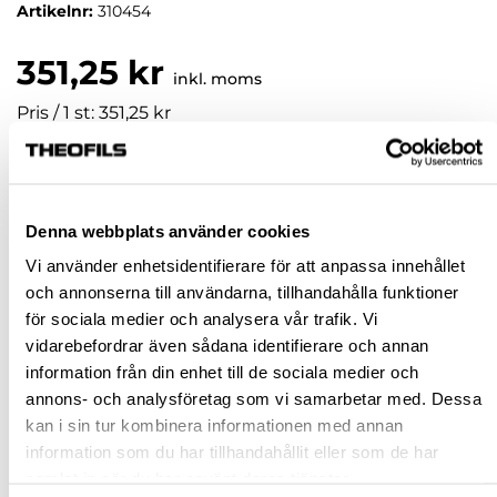
Artikelnr:
310454
351,25 kr
inkl. moms
Pris / 1 st: 351,25 kr
st
KÖP
Denna webbplats använder cookies
Vi använder enhetsidentifierare för att anpassa innehållet
och annonserna till användarna, tillhandahålla funktioner
Jönköping huvudlager
Beställningsvara
för sociala medier och analysera vår trafik. Vi
Jönköping butik
Slut i lager
vidarebefordrar även sådana identifierare och annan
Malmö butik
Slut i lager
information från din enhet till de sociala medier och
annons- och analysföretag som vi samarbetar med. Dessa
Stockholm butik
Slut i lager
kan i sin tur kombinera informationen med annan
Snabba leveranser
information som du har tillhandahållit eller som de har
samlat in när du har använt deras tjänster.
Hämta i butik