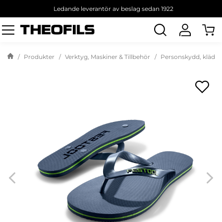
Ledande leverantör av beslag sedan 1922
Sök
produkt
Produkter
Verktyg, Maskiner & Tillbehör
Personskydd, kläder 