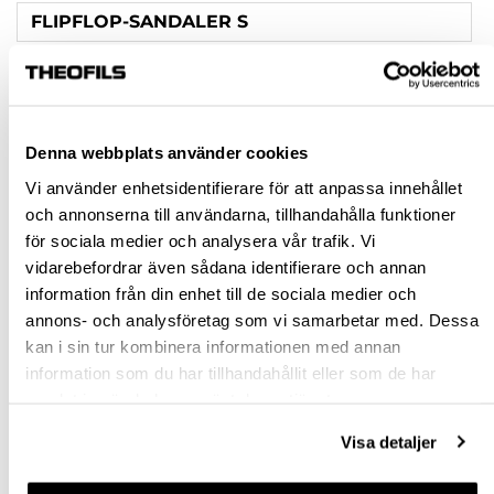
FLIPFLOP-SANDALER S
FLIPFLOP-SANDALER M
FLIPFLOP-SANDALER L
Denna webbplats använder cookies
Rensa val
Vi använder enhetsidentifierare för att anpassa innehållet
och annonserna till användarna, tillhandahålla funktioner
för sociala medier och analysera vår trafik. Vi
st
vidarebefordrar även sådana identifierare och annan
information från din enhet till de sociala medier och
VÄLJ VARIANT
annons- och analysföretag som vi samarbetar med. Dessa
kan i sin tur kombinera informationen med annan
Snabba leveranser
information som du har tillhandahållit eller som de har
Hämta i butik
samlat in när du har använt deras tjänster.
Ledande leverantör i Sverige
Visa detaljer
BESKRIVNING