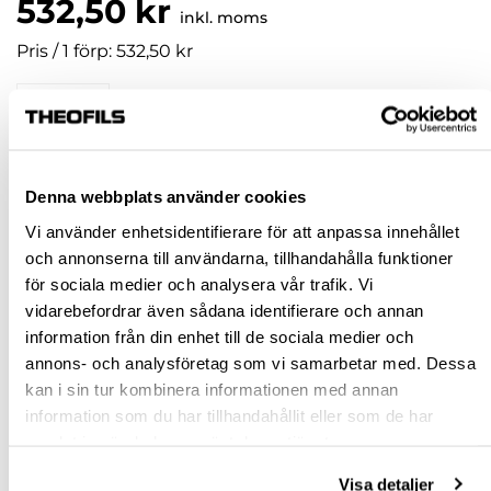
532,50 kr
inkl. moms
Pris / 1 förp: 532,50 kr
förp
KÖP
Denna webbplats använder cookies
Vi använder enhetsidentifierare för att anpassa innehållet
Jönköping huvudlager
Finns i lager online
och annonserna till användarna, tillhandahålla funktioner
Jönköping butik
Slut i lager
för sociala medier och analysera vår trafik. Vi
Malmö butik
Slut i lager
vidarebefordrar även sådana identifierare och annan
information från din enhet till de sociala medier och
Stockholm butik
Finns i lager
annons- och analysföretag som vi samarbetar med. Dessa
Snabba leveranser
kan i sin tur kombinera informationen med annan
Hämta i butik
information som du har tillhandahållit eller som de har
Ledande leverantör i Sverige
samlat in när du har använt deras tjänster.
Visa detaljer