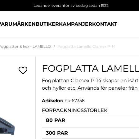
Ledande leverantör av beslag sedan 1922
VARUMÄRKEN
BUTIKER
KAMPANJER
KONTAKT
Fogplattor & kex - LAMELLO
Fogplatta Lamello Clamex P-14
FOGPLATTA LAMELL
Fogplattan Clamex P-14 skapar en isärt
och hyllor etc. Används för paneler frå
Artikelnr:
hp-67358
FÖRPACKNINGSSTORLEK
80 PAR
300 PAR