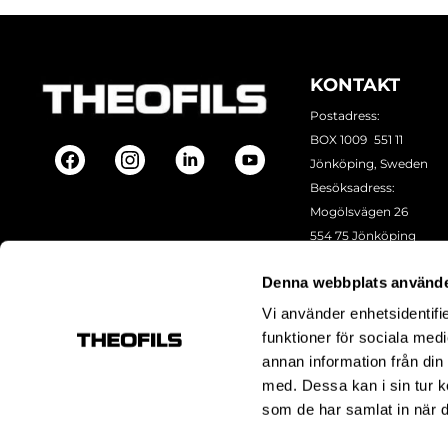
KONTAKT
Postadress:
BOX 1009 551 11
Jönköping, Sweden
Besöksadress:
Mogölsvägen 26
554 75 Jönköping
Tel:
+46 (0)10-178 13 00
Denna webbplats använde
Epost:
info@theofils.se
Org. nr 556154-8925
Vi använder enhetsidentifie
Bankgironummer 835
funktioner för sociala medi
annan information från din
med. Dessa kan i sin tur k
som de har samlat in när d