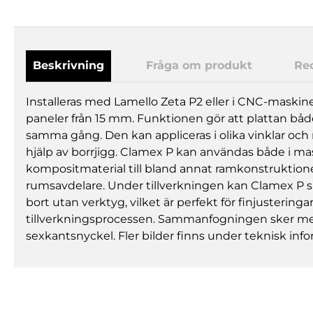
Beskrivning
Fråga om produkt
Re
Installeras med Lamello Zeta P2 eller i CNC-maskin
paneler från 15 mm. Funktionen gör att plattan både
samma gång. Den kan appliceras i olika vinklar oc
hjälp av borrjigg. Clamex P kan användas både i mass
kompositmaterial till bland annat ramkonstruktion
rumsavdelare. Under tillverkningen kan Clamex P 
bort utan verktyg, vilket är perfekt för finjustering
tillverkningsprocessen. Sammanfogningen sker m
sexkantsnyckel. Fler bilder finns under teknisk info