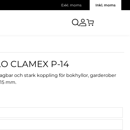
Exkl. moms
Inkl. moms
O CLAMEX P-14
agbar och stark koppling för bokhyllor, garderober
n 15 mm.