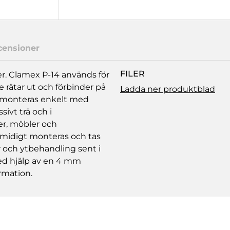
censioner
FILER
er. Clamex P-14 används för
 rätar ut och förbinder på
Ladda ner produktblad
h monteras enkelt med
ivt trä och i
er, möbler och
smidigt monteras och tas
ar och ytbehandling sent i
ed hjälp av en 4 mm
rmation.