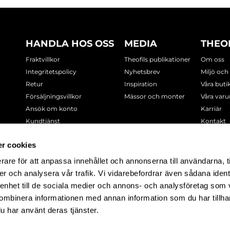
HANDLA HOS OSS
MEDIA
THEO
Fraktvillkor
Theofils publikationer
Om oss
Integritetspolicy
Nyhetsbrev
Miljö och
Retur
Inspiration
Våra buti
Försäljningsvillkor
Mässor och monter
Våra var
Ansök om konto
Karriär
Kundtjänst
Kontakt
Cookie-policy
r cookies
rare för att anpassa innehållet och annonserna till användarna, t
-7378
er och analysera vår trafik. Vi vidarebefordrar även sådana ident
 enhet till de sociala medier och annons- och analysföretag som
ombinera informationen med annan information som du har tillhand
u har använt deras tjänster.