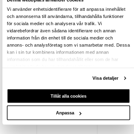
Ledande leverantör i Sverige
Vi använder enhetsidentifierare för att anpassa innehållet
och annonserna till användarna, tillhandahålla funktioner
för sociala medier och analysera vår trafik. Vi
BESKRIVNING & FILER
vidarebefordrar även sådana identifierare och annan
information från din enhet till de sociala medier och
FRÅGA OM PRODUKT
annons- och analysföretag som vi samarbetar med. Dessa
kan i sin tur kombinera informationen med annan
RECENSIONER
information som du har tillhandahållit eller som de har
samlat in när du har använt deras tjänster.
Visa detaljer
TILLBEHÖR
Tillåt alla cookies
Anpassa