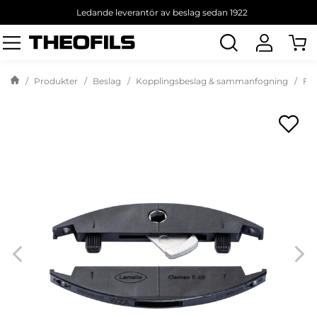
Ledande leverantör av beslag sedan 1922
Sök
produkt
Produkter
Beslag
Kopplingsbeslag & sammanfogning
Fog