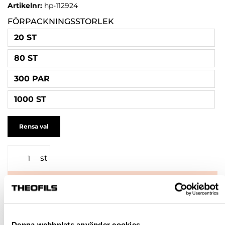
Artikelnr:
hp-112924
FÖRPACKNINGSSTORLEK
20 ST
80 ST
300 PAR
1000 ST
Rensa val
st
VÄLJ VARIANT
Snabba leveranser
Hämta i butik
Denna webbplats använder cookies