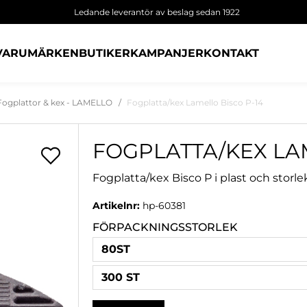
Ledande leverantör av beslag sedan 1922
VARUMÄRKEN
BUTIKER
KAMPANJER
KONTAKT
Fogplattor & kex - LAMELLO
Fogplatta/kex Lamello Bisco P-14
FOGPLATTA/KEX LA
Fogplatta/kex Bisco P i plast och stor
Artikelnr:
hp-60381
FÖRPACKNINGSSTORLEK
80ST
300 ST