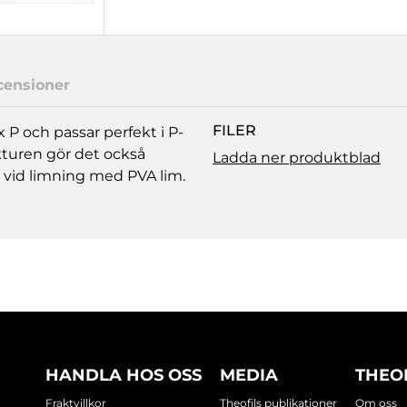
censioner
FILER
 P och passar perfekt i P-
kturen gör det också
Ladda ner produktblad
 vid limning med PVA lim.
HANDLA HOS OSS
MEDIA
THEO
Fraktvillkor
Theofils publikationer
Om oss