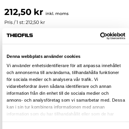
212,50 kr
inkl. moms
Pris / 1 st: 212,50 kr
st
KÖP
Denna webbplats använder cookies
Vi använder enhetsidentifierare för att anpassa innehållet
Jönköping huvudlager
Tillfälligt slut i lager online
och annonserna till användarna, tillhandahålla funktioner
för sociala medier och analysera vår trafik. Vi
Jönköping butik
Slut i lager
vidarebefordrar även sådana identifierare och annan
Malmö butik
Finns i lager
information från din enhet till de sociala medier och
Stockholm butik
Finns i lager
annons- och analysföretag som vi samarbetar med. Dessa
kan i sin tur kombinera informationen med annan
Snabba leveranser
information som du har tillhandahållit eller som de har
Hämta i butik
samlat in när du har använt deras tjänster.
Ledande leverantör i Sverige