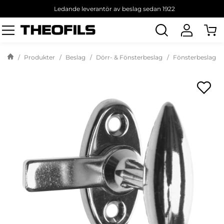
Ledande leverantör av beslag sedan 1922
Sök
produkt
Produkter
Beslag
Dörr- & Fönsterbeslag
Fönsterbeslag öv