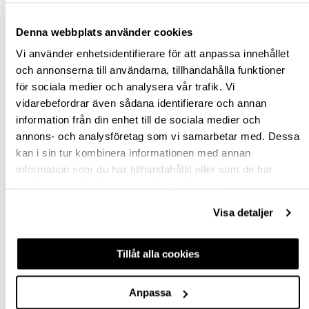
st
Denna webbplats använder cookies
Vi använder enhetsidentifierare för att anpassa innehållet
VÄLJ VARIANT
och annonserna till användarna, tillhandahålla funktioner
för sociala medier och analysera vår trafik. Vi
Snabba leveranser
vidarebefordrar även sådana identifierare och annan
Hämta i butik
information från din enhet till de sociala medier och
Ledande leverantör i Sverige
annons- och analysföretag som vi samarbetar med. Dessa
kan i sin tur kombinera informationen med annan
information som du har tillhandahållit eller som de har
BESKRIVNING
samlat in när du har använt deras tjänster.
Visa detaljer
FRÅGA OM PRODUKT
RECENSIONER
Tillåt alla cookies
Anpassa