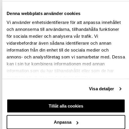
st
Denna webbplats använder cookies
Vi använder enhetsidentifierare för att anpassa innehållet
VÄLJ VARIANT
och annonserna till användarna, tillhandahålla funktioner
för sociala medier och analysera vår trafik. Vi
Snabba leveranser
vidarebefordrar även sådana identifierare och annan
Hämta i butik
information från din enhet till de sociala medier och
Ledande leverantör i Sverige
annons- och analysföretag som vi samarbetar med. Dessa
kan i sin tur kombinera informationen med annan
information som du har tillhandahållit eller som de har
BESKRIVNING
samlat in när du har använt deras tjänster.
Visa detaljer
FRÅGA OM PRODUKT
RECENSIONER
Tillåt alla cookies
Anpassa