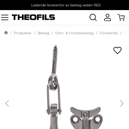
Ledande leverantör av beslag sedan 1922
Sök
produkt
Produkter
Beslag
Dörr- & Fönsterbeslag
Fönsterlås
Fö