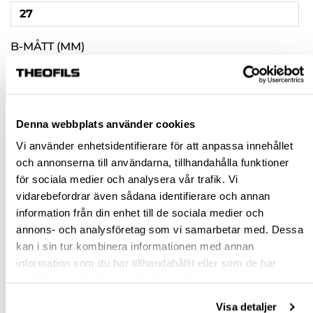
27
B-MÅTT (MM)
13
C-MÅTT (MM)
Denna webbplats använder cookies
23
Vi använder enhetsidentifierare för att anpassa innehållet
och annonserna till användarna, tillhandahålla funktioner
Rensa val
för sociala medier och analysera vår trafik. Vi
vidarebefordrar även sådana identifierare och annan
st
information från din enhet till de sociala medier och
annons- och analysföretag som vi samarbetar med. Dessa
VÄLJ VARIANT
kan i sin tur kombinera informationen med annan
information som du har tillhandahållit eller som de har
Snabba leveranser
samlat in när du har använt deras tjänster.
Hämta i butik
Visa detaljer