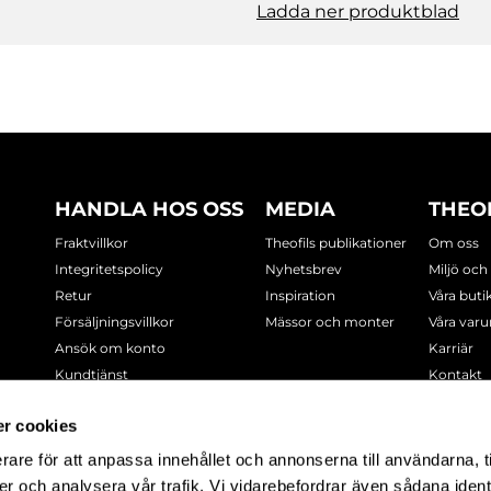
Ladda ner produktblad
HANDLA HOS OSS
MEDIA
THEO
Fraktvillkor
Theofils publikationer
Om oss
Integritetspolicy
Nyhetsbrev
Miljö och
Retur
Inspiration
Våra buti
Försäljningsvillkor
Mässor och monter
Våra var
Ansök om konto
Karriär
Kundtjänst
Kontakt
Cookie-policy
r cookies
rare för att anpassa innehållet och annonserna till användarna, t
-7378
er och analysera vår trafik. Vi vidarebefordrar även sådana ident