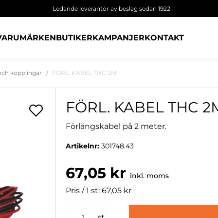
Ledande leverantör av beslag sedan 1922
VARUMÄRKEN
BUTIKER
KAMPANJER
KONTAKT
och kopplingar
FÖRL. KABEL THC 2M
FÖRL. KABEL THC 2
Förlängskabel på 2 meter.
Artikelnr:
301748.43
67,05 kr
inkl. moms
Pris / 1 st: 67,05 kr
st