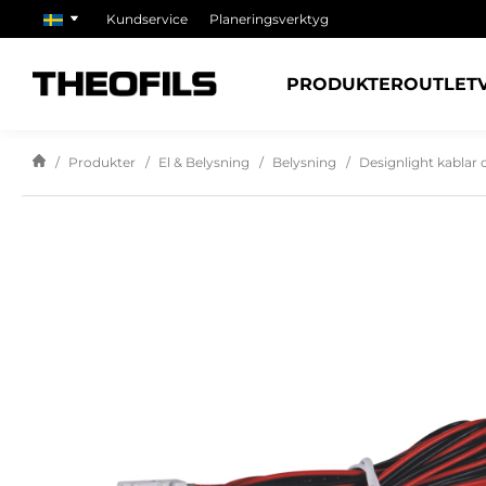
Kundservice
Planeringsverktyg
PRODUKTER
OUTLET
Produkter
El & Belysning
Belysning
Designlight kablar 