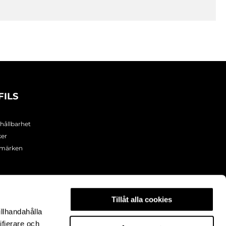
FILS
 hållbarhet
ker
umärken
Tillåt alla cookies
illhandahålla
ifierare och