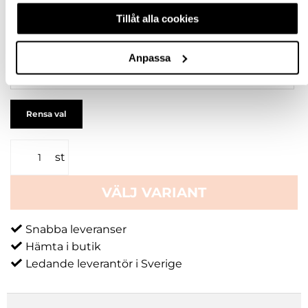
Tillåt alla cookies
50 ST
20 ST
Anpassa
10 ST
Rensa val
st
VÄLJ VARIANT
Snabba leveranser
Hämta i butik
Ledande leverantör i Sverige