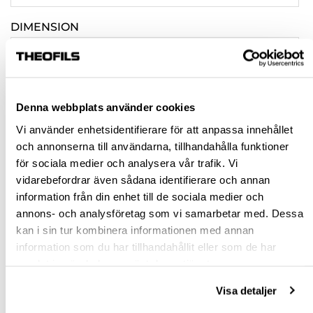
DIMENSION
3,0
4,0
4,5
Denna webbplats använder cookies
Vi använder enhetsidentifierare för att anpassa innehållet
6,0
och annonserna till användarna, tillhandahålla funktioner
för sociala medier och analysera vår trafik. Vi
3,5
vidarebefordrar även sådana identifierare och annan
5,0
information från din enhet till de sociala medier och
annons- och analysföretag som vi samarbetar med. Dessa
FÖRPACKNINGSSTORLEK
kan i sin tur kombinera informationen med annan
information som du har tillhandahållit eller som de har
INDUSTRIPACK
samlat in när du har använt deras tjänster.
1000 ST
Visa detaljer
100 ST