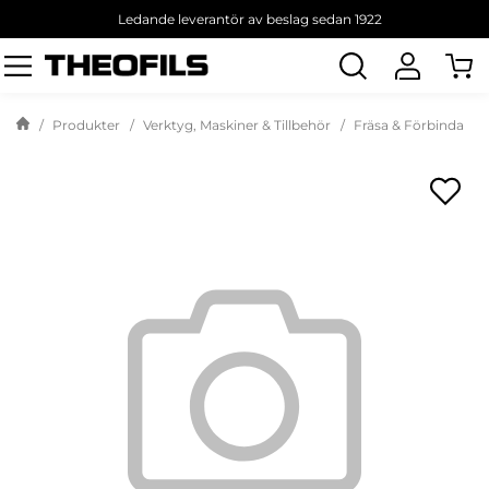
Ledande leverantör av beslag sedan 1922
Sök
produkt
Produkter
Verktyg, Maskiner & Tillbehör
Fräsa & Förbinda