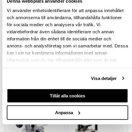
Denna webbplats använder cookies
Vi använder enhetsidentifierare för att anpassa innehållet
BESKRIVNING
och annonserna till användarna, tillhandahålla funktioner
för sociala medier och analysera vår trafik. Vi
SPECIFIKATION
vidarebefordrar även sådana identifierare och annan
information från din enhet till de sociala medier och
FRÅGA OM PRODUKT
annons- och analysföretag som vi samarbetar med. Dessa
kan i sin tur kombinera informationen med annan
information som du har tillhandahållit eller som de har
RECENSIONER
samlat in när du har använt deras tjänster.
Visa detaljer
TILLBEHÖR
Tillåt alla cookies
Anpassa