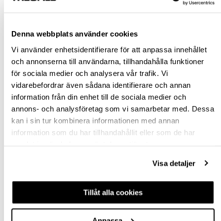
Rensa val
Denna webbplats använder cookies
st
Vi använder enhetsidentifierare för att anpassa innehållet
och annonserna till användarna, tillhandahålla funktioner
VÄLJ VARIANT
för sociala medier och analysera vår trafik. Vi
vidarebefordrar även sådana identifierare och annan
Snabba leveranser
information från din enhet till de sociala medier och
Hämta i butik
annons- och analysföretag som vi samarbetar med. Dessa
Ledande leverantör i Sverige
kan i sin tur kombinera informationen med annan
information som du har tillhandahållit eller som de har
samlat in när du har använt deras tjänster.
BESKRIVNING
Visa detaljer
FRÅGA OM PRODUKT
Tillåt alla cookies
RECENSIONER
Anpassa