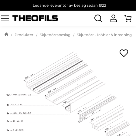
Ledande leverantör av beslag sedan 1922
Sök
produkt
Produkter
Skjutdörrsbeslag
Skjutdörr - Möbler & inredning