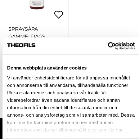
SPRAYSÅPA
GAMMELDAGS
OFÄRGAD 0,5 L
800024
98,75 kr
inkl. moms
Denna webbplats använder cookies
Vi använder enhetsidentifierare för att anpassa innehållet
och annonserna till användarna, tillhandahålla funktioner
för sociala medier och analysera vår trafik. Vi
Köp
vidarebefordrar även sådana identifierare och annan
information från din enhet till de sociala medier och
annons- och analysföretag som vi samarbetar med. Dessa
kan i sin tur kombinera informationen med annan
HANDLA HOS OSS
information som du har tillhandahållit eller som de har
samlat in när du har använt deras tjänster.