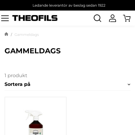
Ledande leverantör av beslag sedan 1922
Sök
produkt
Gammeldags
GAMMELDAGS
1 produkt
Sortera på