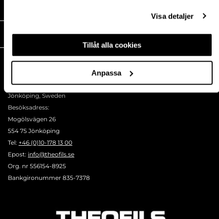
MEDIA
Visa detaljer
THEOFILS
Tillåt alla cookies
KONTAKT
Postadress:
Anpassa
BOX 1009 551 11
Jönköping, Sweden
Besöksadress:
Mogölsvägen 26
554 75 Jönköping
Tel:
+46 (0)10-178 13 00
Epost:
info@theofils.se
Org. nr 556154-8925
Bankgironummer 835-7378