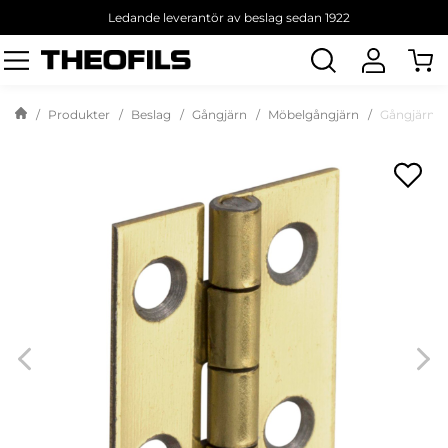
Ledande leverantör av beslag sedan 1922
Sök
produkt
Produkter
Beslag
Gångjärn
Möbelgångjärn
Gångjärn 1