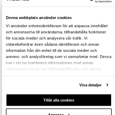
Rensa val
Denna webbplats använder cookies
st
Vi använder enhetsidentifierare för att anpassa innehållet
och annonserna till användarna, tillhandahålla funktioner
VÄLJ VARIANT
för sociala medier och analysera vår trafik. Vi
vidarebefordrar även sådana identifierare och annan
Snabba leveranser
information från din enhet till de sociala medier och
Hämta i butik
annons- och analysföretag som vi samarbetar med. Dessa
Ledande leverantör i Sverige
kan i sin tur kombinera informationen med annan
information som du har tillhandahållit eller som de har
samlat in när du har använt deras tjänster.
BESKRIVNING
Visa detaljer
FRÅGA OM PRODUKT
Tillåt alla cookies
RECENSIONER
Anpassa