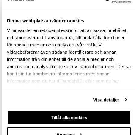
Rensa val
Denna webbplats använder cookies
st
Vi använder enhetsidentifierare för att anpassa innehållet
och annonserna till användarna, tillhandahålla funktioner
VÄLJ VARIANT
för sociala medier och analysera vår trafik. Vi
vidarebefordrar även sådana identifierare och annan
Snabba leveranser
information från din enhet till de sociala medier och
Hämta i butik
annons- och analysföretag som vi samarbetar med. Dessa
Ledande leverantör i Sverige
kan i sin tur kombinera informationen med annan
information som du har tillhandahållit eller som de har
samlat in när du har använt deras tjänster.
BESKRIVNING
Visa detaljer
FRÅGA OM PRODUKT
Tillåt alla cookies
RECENSIONER
Anpassa