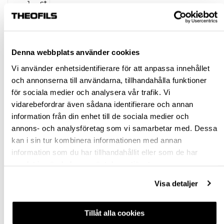
st
KÖP
Denna webbplats använder cookies
Jönköping huvudlager
Finns i lager online
Vi använder enhetsidentifierare för att anpassa innehållet
Jönköping butik
Slut i lager
och annonserna till användarna, tillhandahålla funktioner
för sociala medier och analysera vår trafik. Vi
Malmö butik
Slut i lager
vidarebefordrar även sådana identifierare och annan
Stockholm butik
Finns i lager
information från din enhet till de sociala medier och
annons- och analysföretag som vi samarbetar med. Dessa
Snabba leveranser
kan i sin tur kombinera informationen med annan
Hämta i butik
information som du har tillhandahållit eller som de har
Ledande leverantör i Sverige
samlat in när du har använt deras tjänster.
Visa detaljer
BESKRIVNING
Tillåt alla cookies
FRÅGA OM PRODUKT