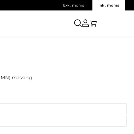
Exkl. moms
Inkl. moms
d (MN) mässing.