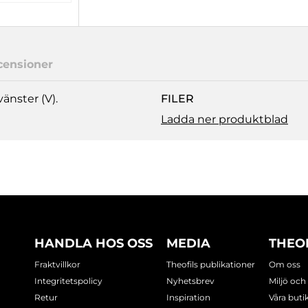
censioner
änster (V).
FILER
Ladda ner produktblad
HANDLA HOS OSS
MEDIA
THEO
Fraktvillkor
Theofils publikationer
Om oss
Integritetspolicy
Nyhetsbrev
Miljö och
Retur
Inspiration
Våra buti