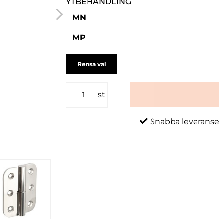
YTBEHANDLING
MN
MP
Rensa val
st
Snabba leveranse