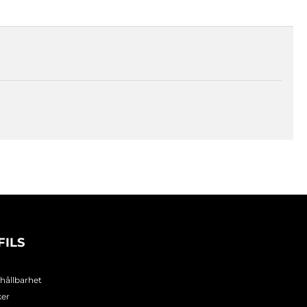
FILS
 hållbarhet
ker