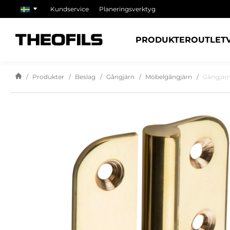
Kundservice
Planeringsverktyg
PRODUKTER
OUTLET
Produkter
Beslag
Gångjärn
Möbelgångjärn
Gångjär