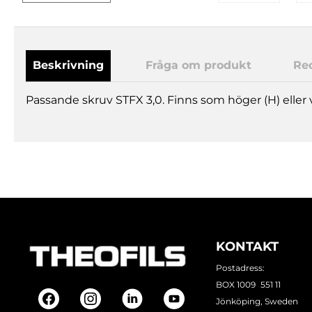
Beskrivning
Fråga om produkt
Re
Passande skruv STFX 3,0. Finns som höger (H) eller v
KONTAKT
Postadress:
BOX 1009 551 11
Jönköping, Sweden