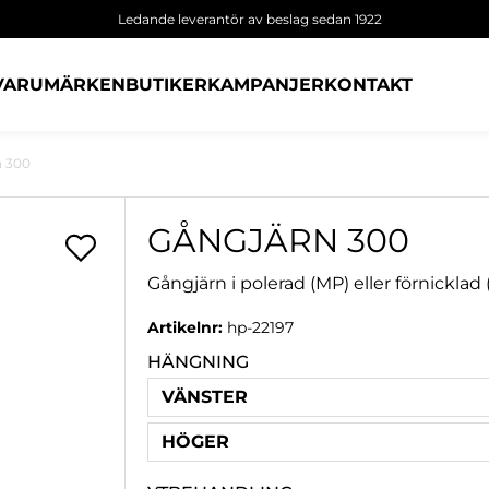
Ledande leverantör av beslag sedan 1922
VARUMÄRKEN
BUTIKER
KAMPANJER
KONTAKT
n 300
GÅNGJÄRN 300
Gångjärn i polerad (MP) eller förnickla
Artikelnr:
hp-22197
HÄNGNING
VÄNSTER
HÖGER