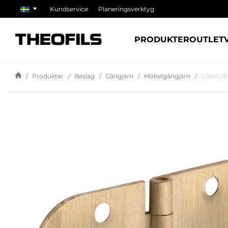
Kundservice
Planeringsverktyg
PRODUKTER
OUTLET
Produkter
Beslag
Gångjärn
Möbelgångjärn
GÅNGJÄ