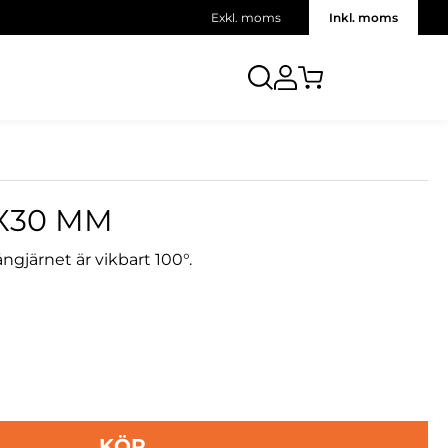
Exkl. moms
Inkl. moms
X30 MM
gjärnet är vikbart 100°.
KÖP