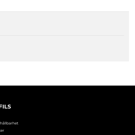
FILS
 hållbarhet
ker