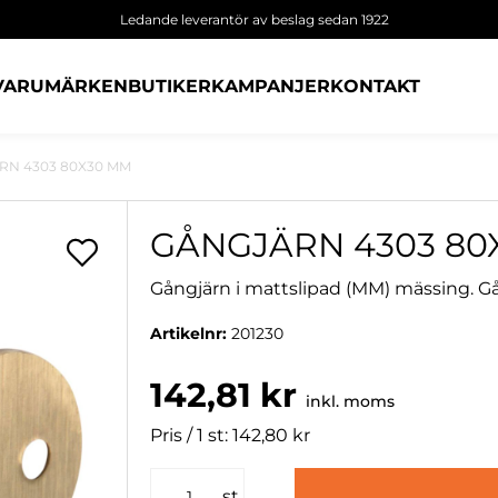
Ledande leverantör av beslag sedan 1922
VARUMÄRKEN
BUTIKER
KAMPANJER
KONTAKT
RN 4303 80X30 MM
GÅNGJÄRN 4303 80
Gångjärn i mattslipad (MM) mässing. Gån
Artikelnr:
201230
142,81 kr
inkl. moms
Pris / 1 st: 142,80 kr
st