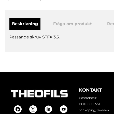
Beskrivning
Fråga om produkt
Re
Passande skruv STFX 3,5.
KONTAKT
Postadress:
BOX 1009 551 11
Jönköping, Sweden