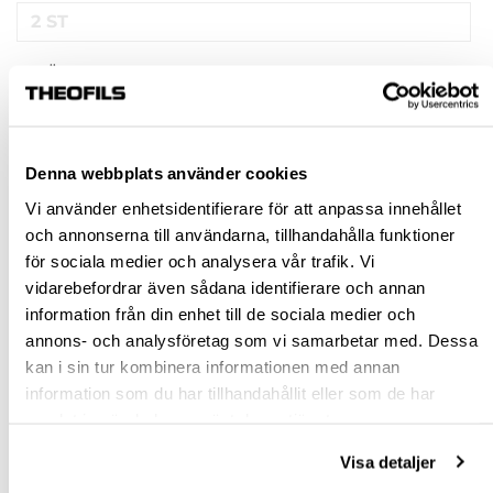
2 ST
INFÄSTNING
INSERTA
SKRUVNING
Denna webbplats använder cookies
Vi använder enhetsidentifierare för att anpassa innehållet
Rensa val
och annonserna till användarna, tillhandahålla funktioner
för sociala medier och analysera vår trafik. Vi
st
vidarebefordrar även sådana identifierare och annan
information från din enhet till de sociala medier och
VÄLJ VARIANT
annons- och analysföretag som vi samarbetar med. Dessa
kan i sin tur kombinera informationen med annan
information som du har tillhandahållit eller som de har
Snabba leveranser
samlat in när du har använt deras tjänster.
Hämta i butik
Ledande leverantör i Sverige
Visa detaljer