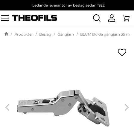
Ledande leverantör av beslag sedan 1922
Sök
produkt
Produkter
Beslag
Gångjärn
BLUM Dolda gångjärn 35 mm