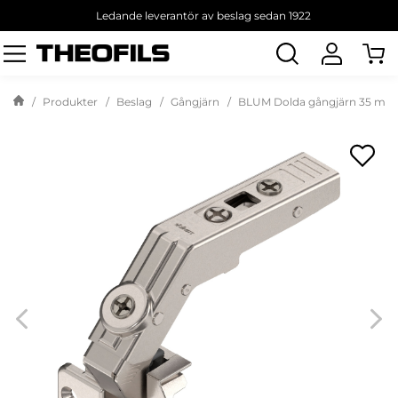
Ledande leverantör av beslag sedan 1922
Sök
produkt
Produkter
Beslag
Gångjärn
BLUM Dolda gångjärn 35 mm