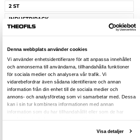
2 ST
INDUSTRIPACK
INFÄSTNING
SKRUVNING
Denna webbplats använder cookies
Vi använder enhetsidentifierare för att anpassa innehållet
Rensa val
och annonserna till användarna, tillhandahålla funktioner
för sociala medier och analysera vår trafik. Vi
st
vidarebefordrar även sådana identifierare och annan
information från din enhet till de sociala medier och
VÄLJ VARIANT
annons- och analysföretag som vi samarbetar med. Dessa
kan i sin tur kombinera informationen med annan
information som du har tillhandahållit eller som de har
Snabba leveranser
samlat in när du har använt deras tjänster.
Hämta i butik
Ledande leverantör i Sverige
Visa detaljer