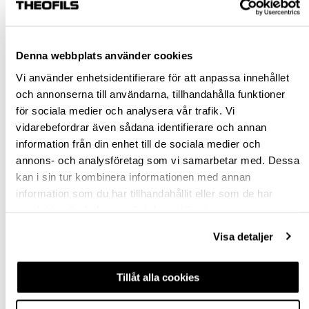
Rensa val
Denna webbplats använder cookies
st
Vi använder enhetsidentifierare för att anpassa innehållet
och annonserna till användarna, tillhandahålla funktioner
VÄLJ VARIANT
för sociala medier och analysera vår trafik. Vi
vidarebefordrar även sådana identifierare och annan
information från din enhet till de sociala medier och
Snabba leveranser
annons- och analysföretag som vi samarbetar med. Dessa
Hämta i butik
kan i sin tur kombinera informationen med annan
Ledande leverantör i Sverige
information som du har tillhandahållit eller som de har
samlat in när du har använt deras tjänster.
BESKRIVNING
Visa detaljer
FRÅGA OM PRODUKT
Tillåt alla cookies
RECENSIONER