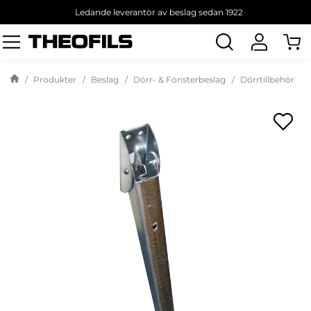
Ledande leverantör av beslag sedan 1922
Sök
produkt
Produkter
Beslag
Dörr- & Fönsterbeslag
Dörrtillbehör