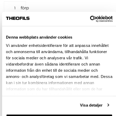
förp
KÖP
Denna webbplats använder cookies
Jönköping huvudlager
Tillfälligt slut i lager online
Vi använder enhetsidentifierare för att anpassa innehållet
Jönköping butik
Slut i lager
och annonserna till användarna, tillhandahålla funktioner
Malmö butik
Finns i lager
för sociala medier och analysera vår trafik. Vi
Stockholm butik
Slut i lager
vidarebefordrar även sådana identifierare och annan
information från din enhet till de sociala medier och
Snabba leveranser
annons- och analysföretag som vi samarbetar med. Dessa
Hämta i butik
kan i sin tur kombinera informationen med annan
Ledande leverantör i Sverige
information som du har tillhandahållit eller som de har
samlat in när du har använt deras tjänster.
BESKRIVNING
Visa detaljer