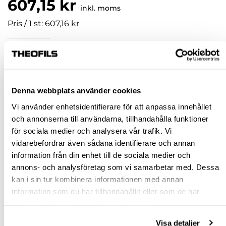
607,15 kr
inkl. moms
Pris / 1 st: 607,16 kr
st
KÖP
Denna webbplats använder cookies
Vi använder enhetsidentifierare för att anpassa innehållet
Jönköping huvudlager
Beställningsvara
och annonserna till användarna, tillhandahålla funktioner
Jönköping butik
Slut i lager
för sociala medier och analysera vår trafik. Vi
Malmö butik
Slut i lager
vidarebefordrar även sådana identifierare och annan
information från din enhet till de sociala medier och
Stockholm butik
Slut i lager
annons- och analysföretag som vi samarbetar med. Dessa
Snabba leveranser
kan i sin tur kombinera informationen med annan
Hämta i butik
information som du har tillhandahållit eller som de har
Ledande leverantör i Sverige
samlat in när du har använt deras tjänster.
Visa detaljer