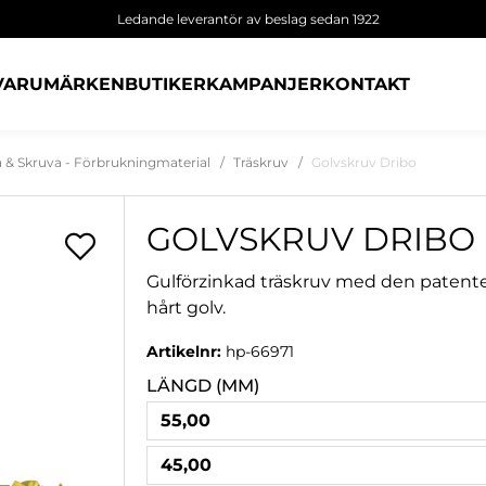
Ledande leverantör av beslag sedan 1922
VARUMÄRKEN
BUTIKER
KAMPANJER
KONTAKT
a & Skruva - Förbrukningmaterial
Träskruv
Golvskruv Dribo
GOLVSKRUV DRIBO
Gulförzinkad träskruv med den patente
hårt golv.
Artikelnr:
hp-66971
LÄNGD (MM)
55,00
45,00