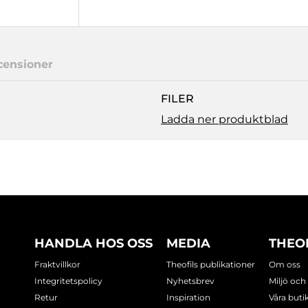
censioner
FILER
Ladda ner produktblad
HANDLA HOS OSS
MEDIA
THEO
Fraktvillkor
Theofils publikationer
Om oss
Integritetspolicy
Nyhetsbrev
Miljö och
Retur
Inspiration
Våra buti