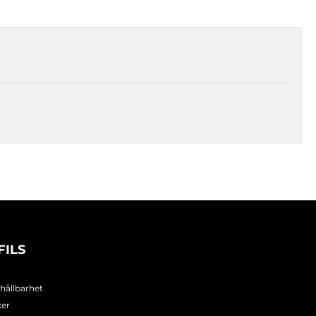
FILS
 hållbarhet
ker