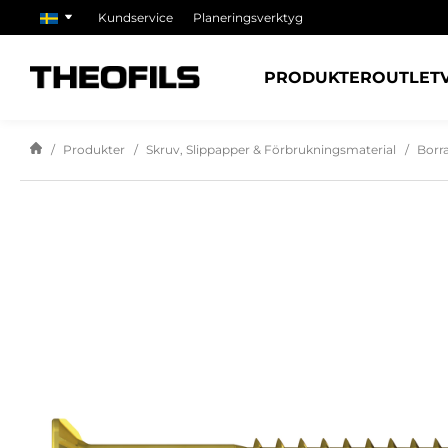
Kundservice
Planeringsverktyg
PRODUKTER
OUTLET
Produkter
Skruv, Slippapper & Förbrukningsmaterial
Borr