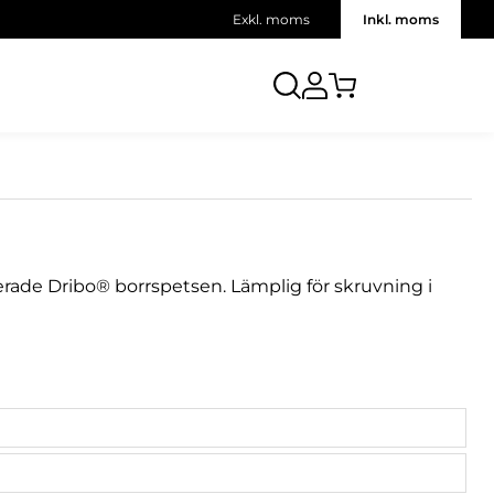
Exkl. moms
Inkl. moms
rade Dribo® borrspetsen. Lämplig för skruvning i