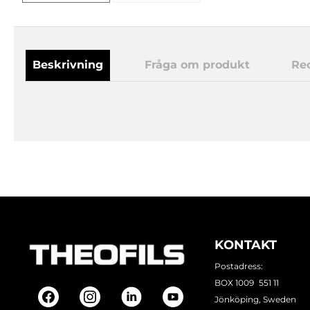
Beskrivning
Fråga om produkt
Re
KONTAKT
Postadress:
BOX 1009 551 11
Jönköping, Sweden