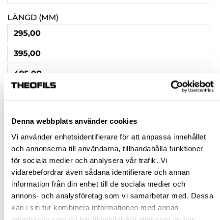
LÄNGD (MM)
295,00
395,00
495,00
595,00
795,00
Denna webbplats använder cookies
995,00
Vi använder enhetsidentifierare för att anpassa innehållet
och annonserna till användarna, tillhandahålla funktioner
695,00
för sociala medier och analysera vår trafik. Vi
vidarebefordrar även sådana identifierare och annan
Rensa val
information från din enhet till de sociala medier och
annons- och analysföretag som vi samarbetar med. Dessa
kan i sin tur kombinera informationen med annan
st
information som du har tillhandahållit eller som de har