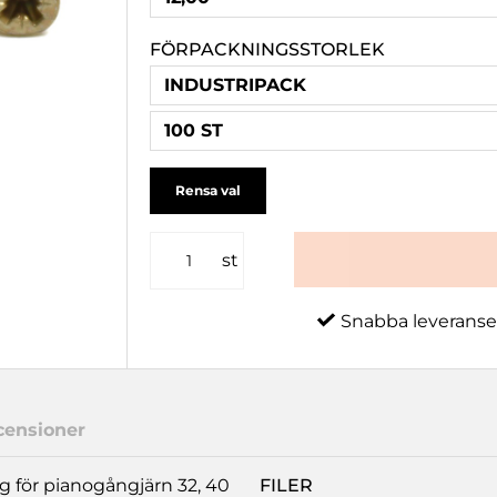
FÖRPACKNINGSSTORLEK
INDUSTRIPACK
100 ST
Rensa val
st
Snabba leveranse
censioner
g för pianogångjärn 32, 40
FILER