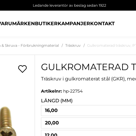
Ledande leverantör av beslag sedan 1922
VARUMÄRKEN
BUTIKER
KAMPANJER
KONTAKT
a & Skruva - Förbrukningmaterial
Träskruv
Gulkromaterad träskruv, 
GULKROMATERAD T
Träskruv i gulkromaterat stål (GKR), m
Artikelnr:
hp-22754
LÄNGD (MM)
16,00
20,00
12,00