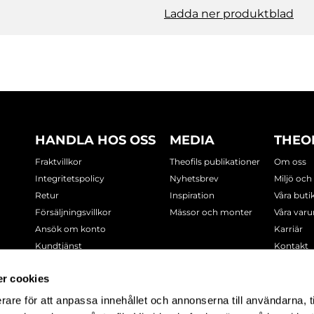
Ladda ner produktblad
HANDLA HOS OSS
MEDIA
THEO
Fraktvillkor
Theofils publikationer
Om oss
Integritetspolicy
Nyhetsbrev
Miljö och
Retur
Inspiration
Våra buti
Försäljningsvillkor
Mässor och monter
Våra var
Ansök om konto
Karriär
Kundtjänst
Kontakt
Cookie-policy
r cookies
rare för att anpassa innehållet och annonserna till användarna, t
-7378