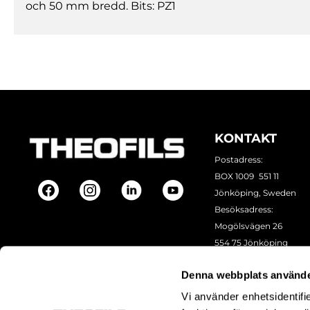
och 50 mm bredd. Bits: PZ1
KONTAKT
Postadress:
BOX 1009 551 11
Jönköping, Sweden
Besöksadress:
Mogölsvägen 26
554 75 Jönköping
Tel:
+46 (0)10-178 13 00
Denna webbplats använde
Epost:
info@theofils.se
Org. nr 556154-8925
Vi använder enhetsidentifie
Bankgironummer 835