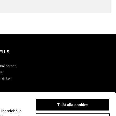
FILS
 hållbarhet
ker
umärken
Tillåt alla cookies
illhandahålla