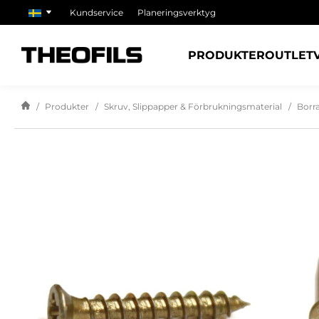
Kundservice
Planeringsverktyg
PRODUKTER
OUTLET
Produkter
Skruv, Slippapper & Förbrukningsmaterial
Borr