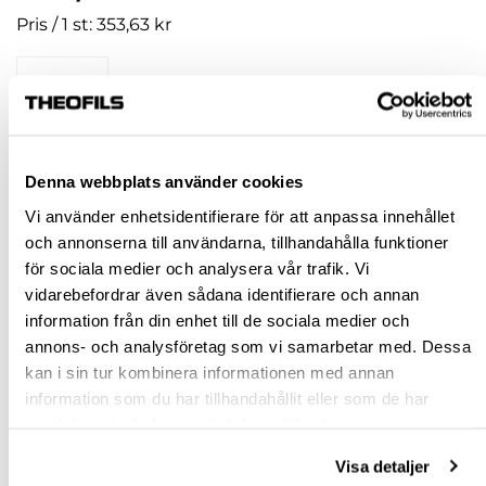
Pris / 1 st: 353,63 kr
st
KÖP
Denna webbplats använder cookies
Jönköping huvudlager
Finns i lager online
Vi använder enhetsidentifierare för att anpassa innehållet
och annonserna till användarna, tillhandahålla funktioner
Jönköping butik
Finns i lager
för sociala medier och analysera vår trafik. Vi
Malmö butik
Finns i lager
vidarebefordrar även sådana identifierare och annan
Stockholm butik
Finns i lager
information från din enhet till de sociala medier och
annons- och analysföretag som vi samarbetar med. Dessa
Snabba leveranser
kan i sin tur kombinera informationen med annan
Hämta i butik
information som du har tillhandahållit eller som de har
Ledande leverantör i Sverige
samlat in när du har använt deras tjänster.
Visa detaljer
BESKRIVNING