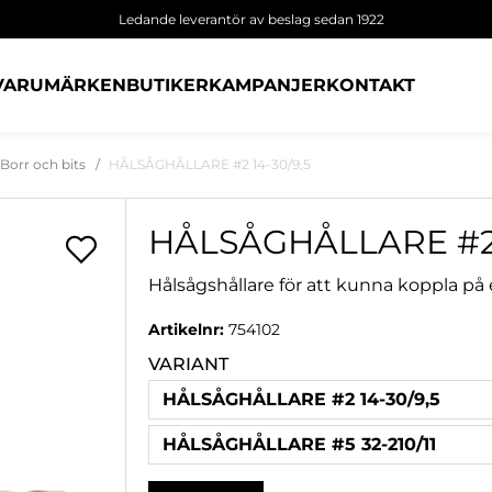
Ledande leverantör av beslag sedan 1922
VARUMÄRKEN
BUTIKER
KAMPANJER
KONTAKT
Borr och bits
HÅLSÅGHÅLLARE #2 14-30/9,5
HÅLSÅGHÅLLARE #2 
Hålsågshållare för att kunna koppla på 
Artikelnr:
754102
VARIANT
HÅLSÅGHÅLLARE #2 14-30/9,5
HÅLSÅGHÅLLARE #5 32-210/11