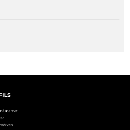
FILS
 hållbarhet
ker
umärken