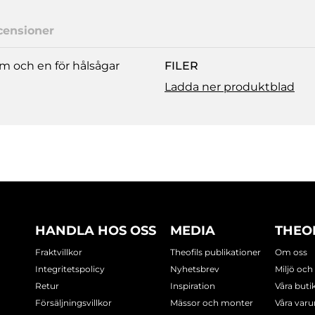
censioner
mm och en för hålsågar
FILER
Ladda ner produktblad
HANDLA HOS OSS
MEDIA
THEO
Fraktvillkor
Theofils publikationer
Om oss
Integritetspolicy
Nyhetsbrev
Miljö och
Retur
Inspiration
Våra buti
Försäljningsvillkor
Mässor och monter
Våra var