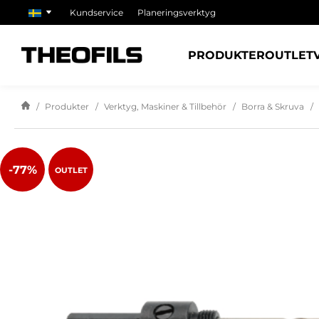
Kundservice
Planeringsverktyg
PRODUKTER
OUTLET
Produkter
Verktyg, Maskiner & Tillbehör
Borra & Skruva
-77%
OUTLET