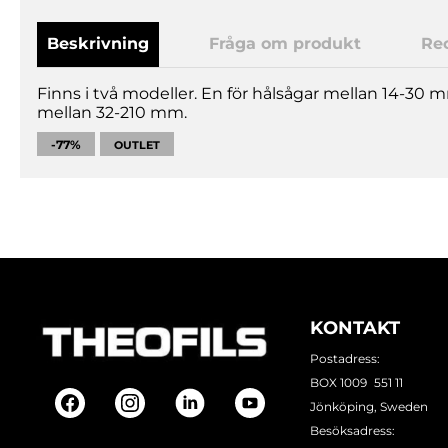
Beskrivning
Fråga om produkt
Re
Finns i två modeller. En för hålsågar mellan 14-30 
mellan 32-210 mm.
-77%
OUTLET
KONTAKT
Postadress:
BOX 1009 551 11
Jönköping, Sweden
Besöksadress: