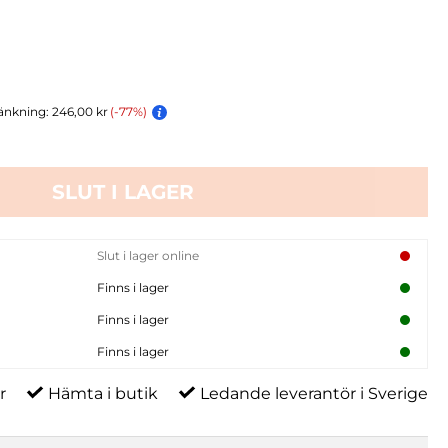
änkning: 246,00 kr
(-77%)
SLUT I LAGER
Slut i lager online
Finns i lager
Finns i lager
Finns i lager
r
Hämta i butik
Ledande leverantör i Sverige