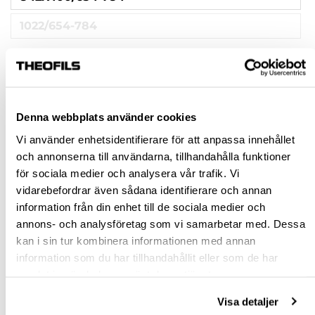
1022/654-784
PASSAR SKÅP (INV. BREDD MM)
870X470
1050X550
Denna webbplats använder cookies
Vi använder enhetsidentifierare för att anpassa innehållet
Rensa val
och annonserna till användarna, tillhandahålla funktioner
för sociala medier och analysera vår trafik. Vi
vidarebefordrar även sådana identifierare och annan
st
information från din enhet till de sociala medier och
annons- och analysföretag som vi samarbetar med. Dessa
VÄLJ VARIANT
kan i sin tur kombinera informationen med annan
information som du har tillhandahållit eller som de har
Snabba leveranser
samlat in när du har använt deras tjänster.
Hämta i butik
Ledande leverantör i Sverige
Visa detaljer