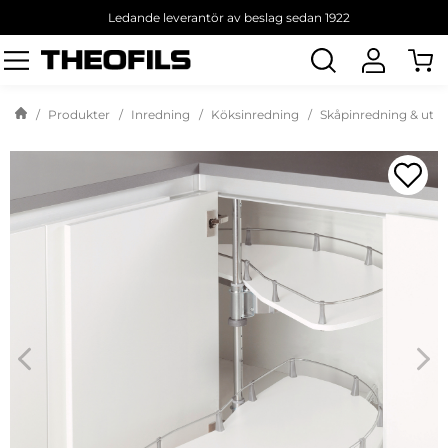
Ledande leverantör av beslag sedan 1922
Sök
produkt
Produkter
Inredning
Köksinredning
Skåpinredning & utd