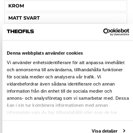
KROM
MATT SVART
ANTAL STÄNGER
1
Denna webbplats använder cookies
2
Vi använder enhetsidentifierare för att anpassa innehållet
och annonserna till användarna, tillhandahålla funktioner
Rensa val
för sociala medier och analysera vår trafik. Vi
vidarebefordrar även sådana identifierare och annan
st
information från din enhet till de sociala medier och
annons- och analysföretag som vi samarbetar med. Dessa
VÄLJ VARIANT
kan i sin tur kombinera informationen med annan
information som du har tillhandahållit eller som de har
samlat in när du har använt deras tjänster.
Snabba leveranser
Hämta i butik
Visa detaljer