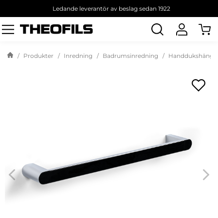
Ledande leverantör av beslag sedan 1922
Sök
produkt
Produkter
Inredning
Badrumsinredning
Handdukshänga