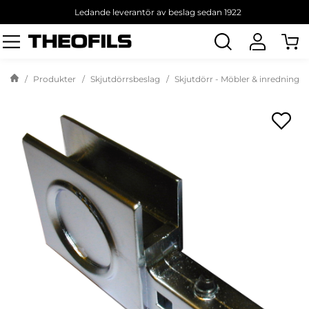
Ledande leverantör av beslag sedan 1922
Sök
produkt
Produkter
Skjutdörrsbeslag
Skjutdörr - Möbler & inredning