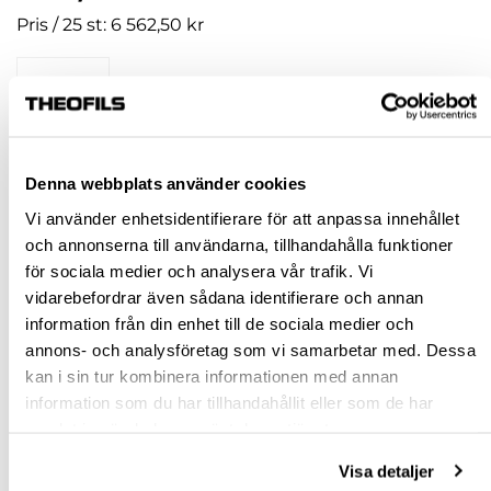
Pris / 25 st: 6 562,50 kr
st
KÖP
Denna webbplats använder cookies
Jönköping huvudlager
Beställningsvara
Vi använder enhetsidentifierare för att anpassa innehållet
och annonserna till användarna, tillhandahålla funktioner
Jönköping butik
Slut i lager
för sociala medier och analysera vår trafik. Vi
Malmö butik
Slut i lager
vidarebefordrar även sådana identifierare och annan
Stockholm butik
Slut i lager
information från din enhet till de sociala medier och
annons- och analysföretag som vi samarbetar med. Dessa
Snabba leveranser
kan i sin tur kombinera informationen med annan
Hämta i butik
information som du har tillhandahållit eller som de har
Ledande leverantör i Sverige
samlat in när du har använt deras tjänster.
Visa detaljer
BESKRIVNING