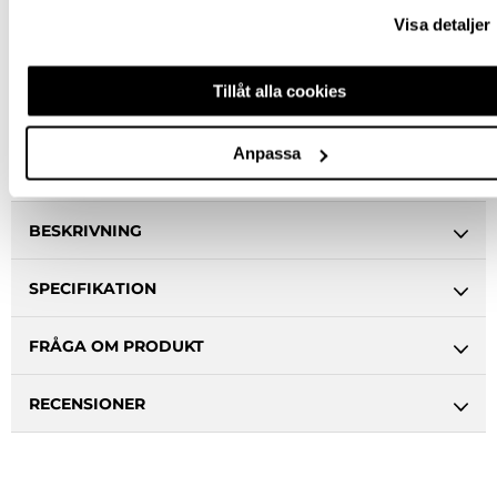
Malmö butik
Slut i lager
Visa detaljer
Stockholm butik
Slut i lager
Tillåt alla cookies
Snabba leveranser
Hämta i butik
Ledande leverantör i Sverige
Anpassa
BESKRIVNING
SPECIFIKATION
FRÅGA OM PRODUKT
RECENSIONER