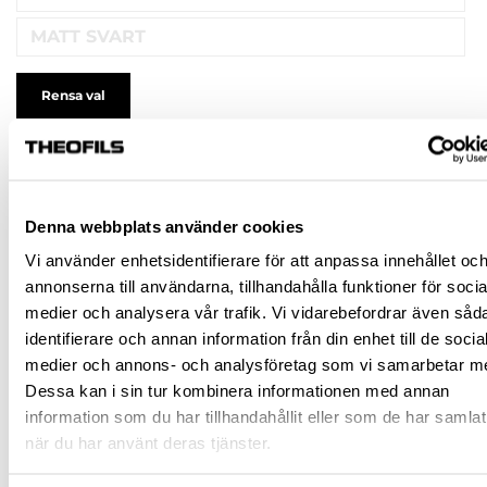
MATT SVART
Rensa val
119,38 kr
inkl. moms
299,00 kr
Lägsta pris under de senaste 30 dagarna innan
prissänkning: 299,00 kr
(-60%)
Denna webbplats använder cookies
Pris / 1 förp: 119,38 kr
Vi använder enhetsidentifierare för att anpassa innehållet oc
annonserna till användarna, tillhandahålla funktioner för socia
förp
medier och analysera vår trafik. Vi vidarebefordrar även såd
identifierare och annan information från din enhet till de socia
KÖP
medier och annons- och analysföretag som vi samarbetar m
Dessa kan i sin tur kombinera informationen med annan
information som du har tillhandahållit eller som de har samlat
Jönköping huvudlager
Finns i lager online
när du har använt deras tjänster.
Jönköping butik
Slut i lager