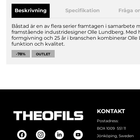
Beskrivning
Specifikation
Fråga o
Båstad är en av flera serier framtagen i samarbete
framstående industridesigner Olle Lundberg. Med hj
formgivning och 25 år i branschen kombinerar Oll
funktion och kvalitet.
-78%
OUTLET
KONTAKT
Postadress:
BOX 1009 551 11
Jönköping, Sweden