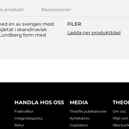
m produkt
Recensioner
 med en av sveriges mest
FILER
ärtat i skandinavisk
Ladda ner produktblad
e Lundberg form med
HANDLA HOS OSS
MEDIA
THEO
Fraktvillkor
Theofils publikationer
Om oss
Integritetspolicy
Nyhetsbrev
Miljö och
Retur
Inspiration
Våra buti