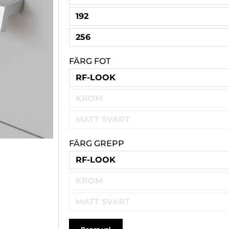
192
256
FÄRG FOT
RF-LOOK
KROM
MATT SVART
FÄRG GREPP
RF-LOOK
KROM
MATT SVART