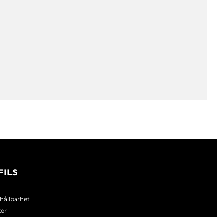
FILS
 hållbarhet
ker