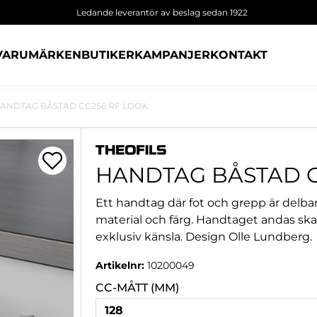
Ledande leverantör av beslag sedan 1922
VARUMÄRKEN
BUTIKER
KAMPANJER
KONTAKT
ANDTAG BÅSTAD CC256 RF LOOK
HANDTAG BÅSTAD C
Ett handtag där fot och grepp är delba
material och färg. Handtaget andas skan
exklusiv känsla. Design Olle Lundberg.
Artikelnr:
10200049
CC-MÅTT (MM)
128