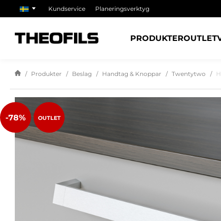
Kundservice
Planeringsverktyg
PRODUKTER
OUTLET
Produkter
Beslag
Handtag & Knoppar
Twentytwo
H
-78%
OUTLET