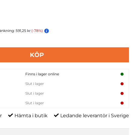
änkning: 591,25 kr
(-78%)
KÖP
Finns i lager online
Slut i lager
Slut i lager
Slut i lager
r
Hämta i butik
Ledande leverantör i Sverige