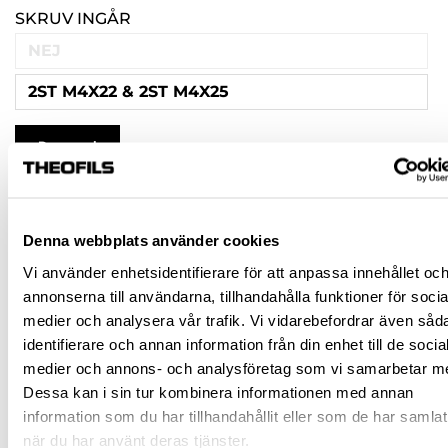
SKRUV INGÅR
NEJ
2ST M4X22 & 2ST M4X25
Rensa val
27,50 kr
inkl. moms
169,00 kr
Denna webbplats använder cookies
Lägsta pris under de senaste 30 dagarna innan
prissänkning: 169,00 kr
(-84%)
Vi använder enhetsidentifierare för att anpassa innehållet oc
Pris / 1 st: 27,50 kr
annonserna till användarna, tillhandahålla funktioner för socia
medier och analysera vår trafik. Vi vidarebefordrar även såd
st
identifierare och annan information från din enhet till de socia
medier och annons- och analysföretag som vi samarbetar m
Dessa kan i sin tur kombinera informationen med annan
KÖP
information som du har tillhandahållit eller som de har samlat
när du har använt deras tjänster.