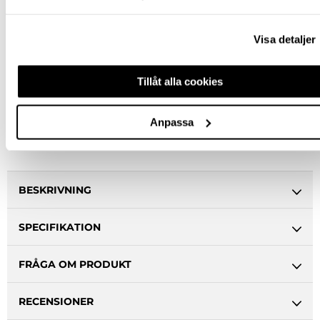
Jönköping huvudlager
Finns i lager online
Jönköping butik
Slut i lager
Visa detaljer
Malmö butik
Slut i lager
Stockholm butik
Slut i lager
Tillåt alla cookies
Snabba leveranser
Hämta i butik
Anpassa
Ledande leverantör i Sverige
BESKRIVNING
SPECIFIKATION
FRÅGA OM PRODUKT
RECENSIONER