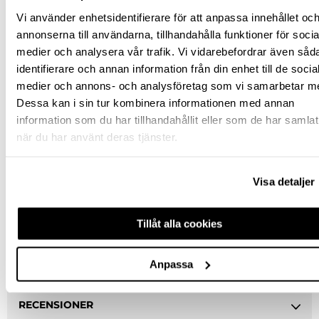
Jönköping huvudlager
Finns i lager online
Vi använder enhetsidentifierare för att anpassa innehållet oc
annonserna till användarna, tillhandahålla funktioner för socia
Jönköping butik
Slut i lager
medier och analysera vår trafik. Vi vidarebefordrar även såd
Malmö butik
Slut i lager
identifierare och annan information från din enhet till de socia
Stockholm butik
Slut i lager
medier och annons- och analysföretag som vi samarbetar m
Dessa kan i sin tur kombinera informationen med annan
Snabba leveranser
information som du har tillhandahållit eller som de har samlat
Hämta i butik
när du har använt deras tjänster.
Ledande leverantör i Sverige
Visa detaljer
BESKRIVNING
Tillåt alla cookies
SPECIFIKATION
Anpassa
FRÅGA OM PRODUKT
RECENSIONER