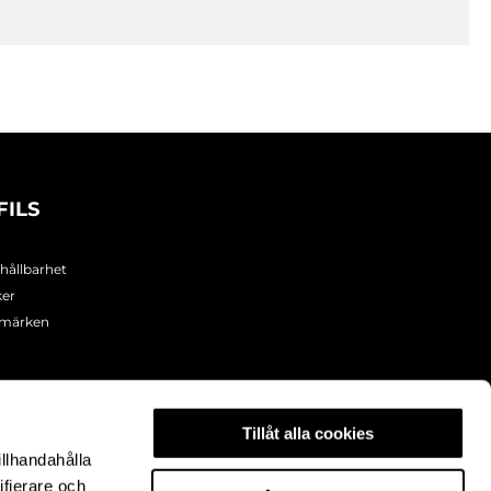
FILS
 hållbarhet
ker
umärken
Tillåt alla cookies
illhandahålla
ifierare och