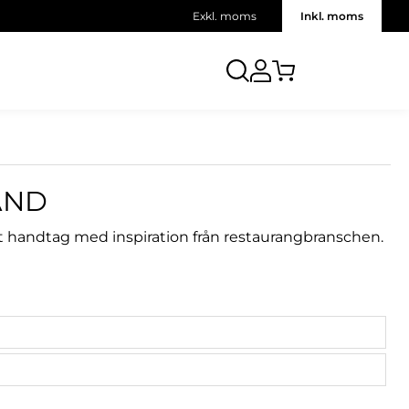
Exkl. moms
Inkl. moms
AND
ikt handtag med inspiration från restaurangbranschen.