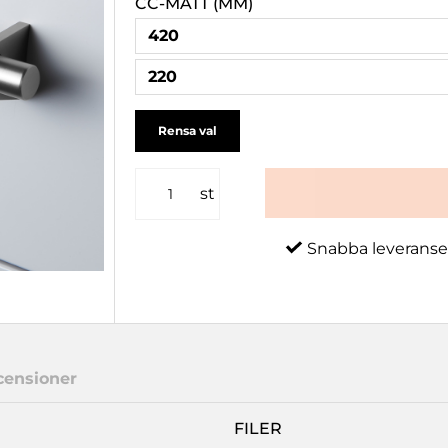
CC-MÅTT (MM)
420
220
Rensa val
st
Snabba leveranse
censioner
FILER