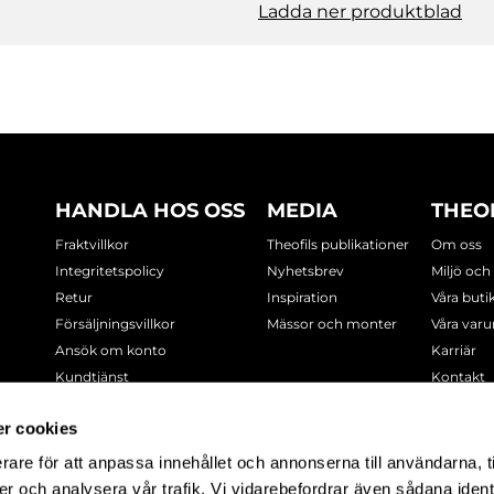
Ladda ner produktblad
HANDLA HOS OSS
MEDIA
THEO
Fraktvillkor
Theofils publikationer
Om oss
Integritetspolicy
Nyhetsbrev
Miljö och
Retur
Inspiration
Våra buti
Försäljningsvillkor
Mässor och monter
Våra var
Ansök om konto
Karriär
Kundtjänst
Kontakt
Cookie-policy
r cookies
rare för att anpassa innehållet och annonserna till användarna, t
-7378
er och analysera vår trafik. Vi vidarebefordrar även sådana ident