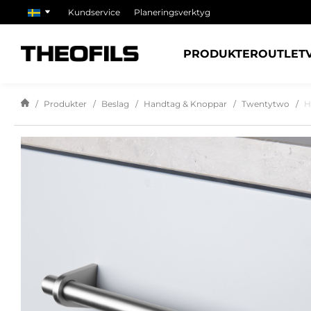
Kundservice
Planeringsverktyg
PRODUKTER
OUTLET
Produkter
Beslag
Handtag & Knoppar
Twentytwo
H