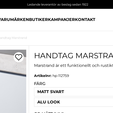
Ledande leverantör av beslag sedan 1922
VARUMÄRKEN
BUTIKER
KAMPANJER
KONTAKT
andtag Marstrand
HANDTAG MARSTR
Marstrand är ett funktionellt och rust
Artikelnr:
hp-112759
FÄRG
MATT SVART
ALU LOOK