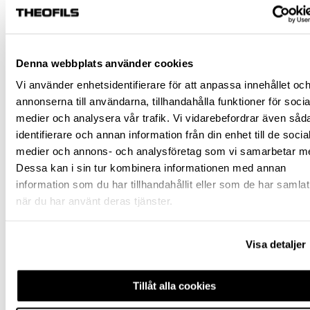
FRÅGA OM PRODUKT
Denna webbplats använder cookies
RECENSIONER
Vi använder enhetsidentifierare för att anpassa innehållet oc
annonserna till användarna, tillhandahålla funktioner för socia
medier och analysera vår trafik. Vi vidarebefordrar även såd
TILLBEHÖR
identifierare och annan information från din enhet till de socia
medier och annons- och analysföretag som vi samarbetar m
Dessa kan i sin tur kombinera informationen med annan
information som du har tillhandahållit eller som de har samlat
när du har använt deras tjänster.
Visa detaljer
SKRUV MLKX M4X22 Z
SKRUV MLKX M4X25 Z
Tillåt alla cookies
(2 ST)
(2 ST)