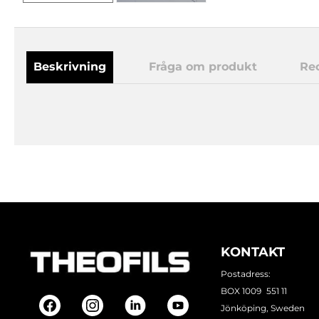
Beskrivning
Fråga om produkt
Re
KONTAKT
Postadress:
BOX 1009 551 11
Jönköping, Sweden