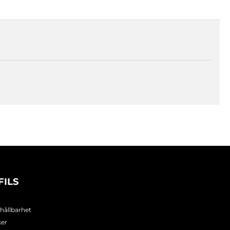
FILS
 hållbarhet
ker