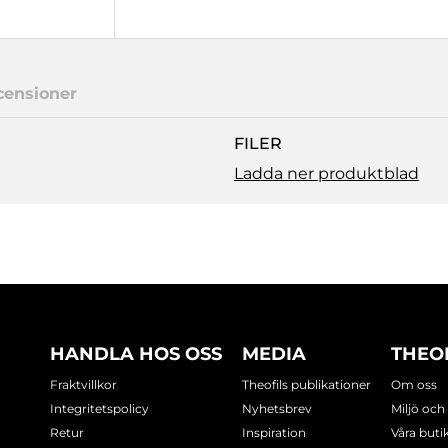
censioner
FILER
Ladda ner produktblad
HANDLA HOS OSS
MEDIA
THEO
Fraktvillkor
Theofils publikationer
Om oss
Integritetspolicy
Nyhetsbrev
Miljö och
Retur
Inspiration
Våra buti