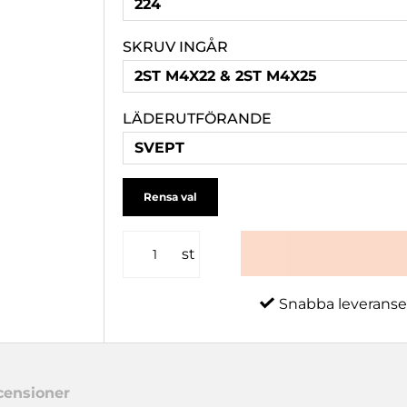
224
SKRUV INGÅR
2ST M4X22 & 2ST M4X25
LÄDERUTFÖRANDE
SVEPT
Rensa val
st
Snabba leveranse
censioner