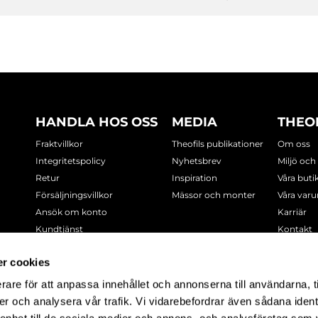
HANDLA HOS OSS
MEDIA
THEO
Fraktvillkor
Theofils publikationer
Om oss
Integritetspolicy
Nyhetsbrev
Miljö och
Retur
Inspiration
Våra buti
Försäljningsvillkor
Mässor och monter
Våra var
Ansök om konto
Karriär
Kundtjänst
Kontakt
Cookie-policy
r cookies
rare för att anpassa innehållet och annonserna till användarna, t
-7378
er och analysera vår trafik. Vi vidarebefordrar även sådana ident