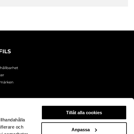
FILS
 hållbarhet
ker
umärken
Tillåt alla cookies
illhandahålla
ifierare och
Anpassa