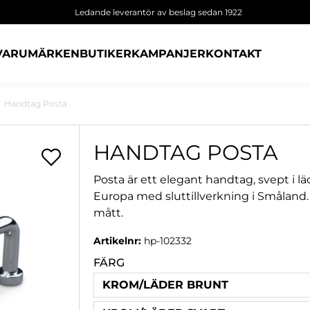
Ledande leverantör av beslag sedan 1922
VARUMÄRKEN
BUTIKER
KAMPANJER
KONTAKT
Handtag Posta
HANDTAG POSTA
Posta är ett elegant handtag, svept i läde
Europa med sluttillverkning i Småland. 
mått.
Artikelnr:
hp-102332
FÄRG
KROM/LÄDER BRUNT