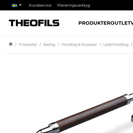
Kundservice
Planeringsverktyg
PRODUKTER
OUTLET
Produkter
Beslag
Handtag & Knoppar
Läderhandtag