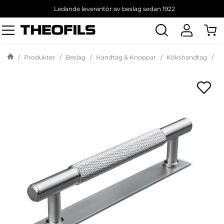
Ledande leverantör av beslag sedan 1922
Sök
produkt
Produkter
Beslag
Handtag & Knoppar
Kökshandtag
Ha