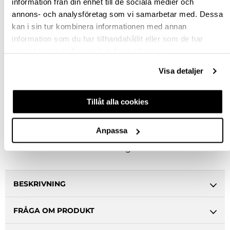
information från din enhet till de sociala medier och
2ST M4X22 & 2ST M4X25
annons- och analysföretag som vi samarbetar med. Dessa
kan i sin tur kombinera informationen med annan
Rensa val
information som du har tillhandahållit eller som de har
samlat in när du har använt deras tjänster.
st
Visa detaljer
VÄLJ VARIANT
Tillåt alla cookies
Snabba leveranser
Anpassa
Hämta i butik
Ledande leverantör i Sverige
BESKRIVNING
FRÅGA OM PRODUKT