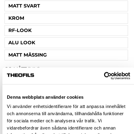
MATT SVART
KROM
RF-LOOK
ALU LOOK
MATT MÄSSING
CC-MÅTT (MM)
128
224
Denna webbplats använder cookies
160
Vi använder enhetsidentifierare för att anpassa innehållet
och annonserna till användarna, tillhandahålla funktioner
SKRUV INGÅR
för sociala medier och analysera vår trafik. Vi
NEJ
vidarebefordrar även sådana identifierare och annan