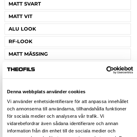
MATT SVART
MATT VIT
ALU LOOK
RF-LOOK
MATT MÄSSING
CC-MÅTT (MM)
64
96
Denna webbplats använder cookies
Vi använder enhetsidentifierare för att anpassa innehållet
128
och annonserna till användarna, tillhandahålla funktioner
för sociala medier och analysera vår trafik. Vi
SKRUV INGÅR
vidarebefordrar även sådana identifierare och annan
2ST M4X22 & 2ST M4X25
information från din enhet till de sociala medier och