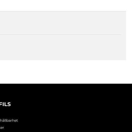
FILS
 hållbarhet
ker