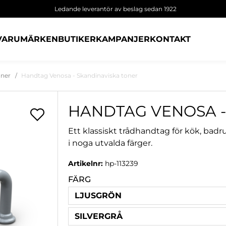
Ledande leverantör av beslag sedan 1922
VARUMÄRKEN
BUTIKER
KAMPANJER
KONTAKT
oner
Handtag Venosa - Skandinaviska toner
HANDTAG VENOSA -
Ett klassiskt trådhandtag för kök, bad
i noga utvalda färger.
Artikelnr:
hp-113239
FÄRG
LJUSGRÖN
SILVERGRÅ