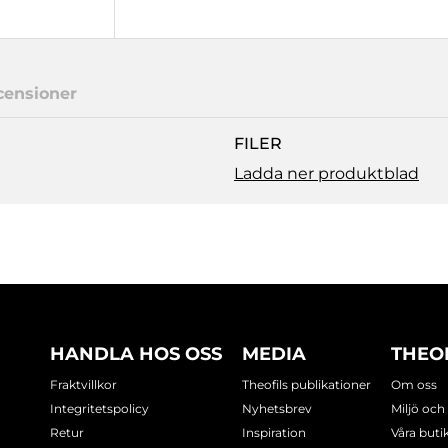
censioner
FILER
Ladda ner produktblad
HANDLA HOS OSS
MEDIA
THEO
Fraktvillkor
Theofils publikationer
Om oss
Integritetspolicy
Nyhetsbrev
Miljö och
Retur
Inspiration
Våra buti