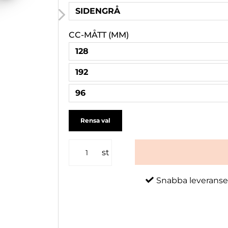
SIDENGRÅ
CC-MÅTT (MM)
128
192
96
Rensa val
st
Snabba leveranse