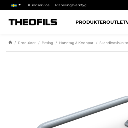
Kundservice
Planeringsverktyg
PRODUKTER
OUTLET
Produkter
Beslag
Handtag & Knoppar
Skandinaviska t