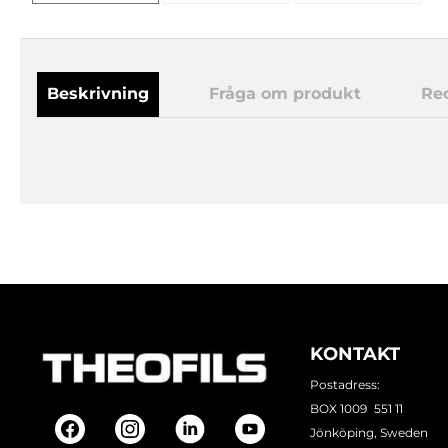
Beskrivning
Fråga om produkt
Re
KONTAKT
Postadress:
BOX 1009 551 11
Jönköping, Sweden