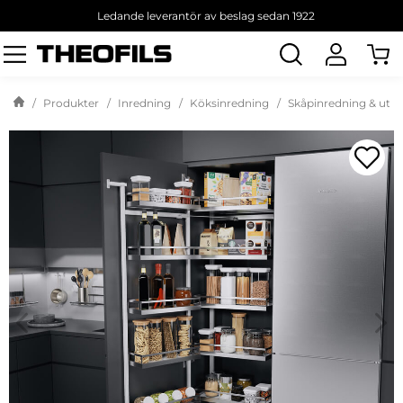
Ledande leverantör av beslag sedan 1922
Sök
produkt
Produkter
Inredning
Köksinredning
Skåpinredning & utd