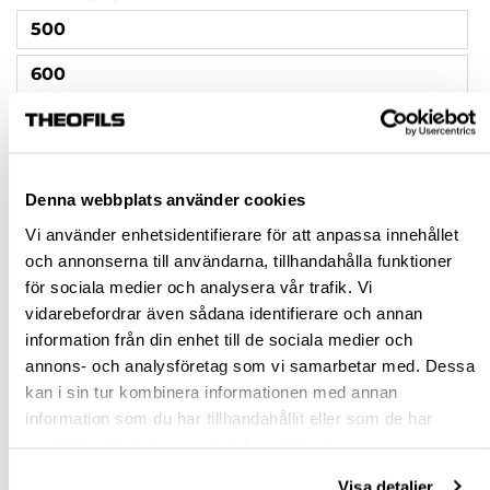
500
600
FÄRG
ANTRACIT
Denna webbplats använder cookies
VIT/KROM
Vi använder enhetsidentifierare för att anpassa innehållet
och annonserna till användarna, tillhandahålla funktioner
Rensa val
för sociala medier och analysera vår trafik. Vi
vidarebefordrar även sådana identifierare och annan
st
information från din enhet till de sociala medier och
annons- och analysföretag som vi samarbetar med. Dessa
VÄLJ VARIANT
kan i sin tur kombinera informationen med annan
information som du har tillhandahållit eller som de har
samlat in när du har använt deras tjänster.
Snabba leveranser
Hämta i butik
Visa detaljer