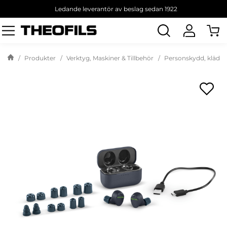
Ledande leverantör av beslag sedan 1922
Sök
produkt
Produkter
Verktyg, Maskiner & Tillbehör
Personskydd, kläder 