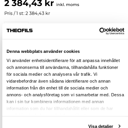
2 384,43 kr
inkl. moms
Pris / 1 st: 2 384,43 kr
st
KÖP
Denna webbplats använder cookies
Vi använder enhetsidentifierare för att anpassa innehållet
Jönköping huvudlager
Beställningsvara
och annonserna till användarna, tillhandahålla funktioner
Jönköping butik
Slut i lager
för sociala medier och analysera vår trafik. Vi
Malmö butik
Finns i lager
vidarebefordrar även sådana identifierare och annan
information från din enhet till de sociala medier och
Stockholm butik
Finns i lager
annons- och analysföretag som vi samarbetar med. Dessa
Snabba leveranser
kan i sin tur kombinera informationen med annan
Hämta i butik
information som du har tillhandahållit eller som de har
Ledande leverantör i Sverige
samlat in när du har använt deras tjänster.
Visa detaljer